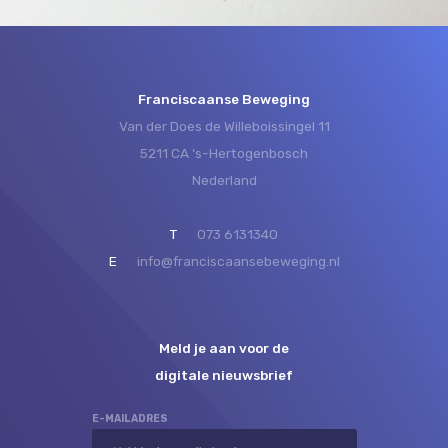
Franciscaanse Beweging
Van der Does de Willeboissingel 11
5211 CA ‘s-Hertogenbosch
Nederland
T
073 6131340
E
info@franciscaansebeweging.nl
Meld je aan voor de
digitale nieuwsbrief
E-MAILADRES