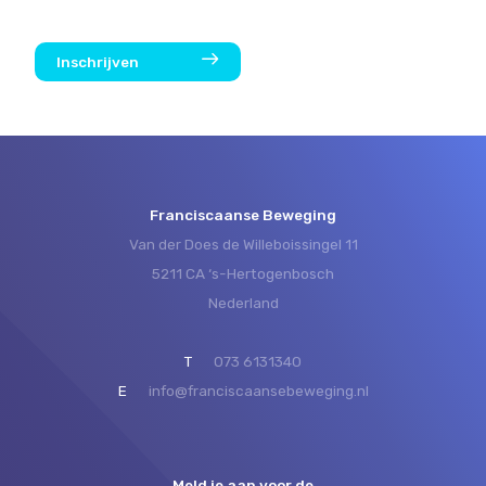
Inschrijven
Franciscaanse Beweging
Van der Does de Willeboissingel 11
5211 CA ‘s-Hertogenbosch
Nederland
T
073 6131340
E
info@franciscaansebeweging.nl
Meld je aan voor de