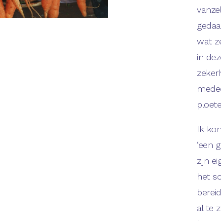
vanze
gedaan
wat z
in dez
zekerh
meded
ploete
Ik kom
‘een g
zijn e
het s
berei
al te 