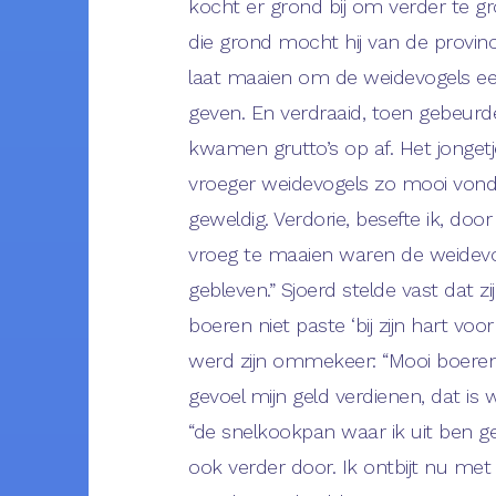
kocht er grond bij om verder te g
die grond mocht hij van de provinc
laat maaien om de weidevogels ee
geven. En verdraaid, toen gebeurde
kwamen grutto’s op af. Het jongetje
vroeger weidevogels zo mooi vond
geweldig. Verdorie, besefte ik, doo
vroeg te maaien waren de weidev
gebleven.” Sjoerd stelde vast dat zi
boeren niet paste ‘bij zijn hart voo
werd zijn ommekeer: “Mooi boere
gevoel mijn geld verdienen, dat is w
“de snelkookpan waar ik uit ben g
ook verder door. Ik ontbijt nu me