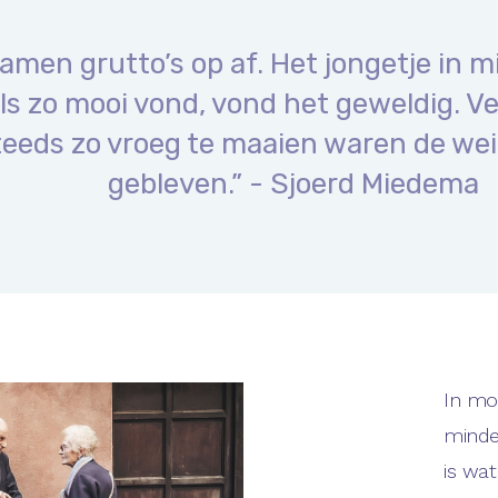
amen grutto’s op af. Het jongetje in mi
s zo mooi vond, vond het geweldig. Ver
teeds zo vroeg te maaien waren de we
gebleven.” - Sjoerd Miedema
In mon
minder
is wat