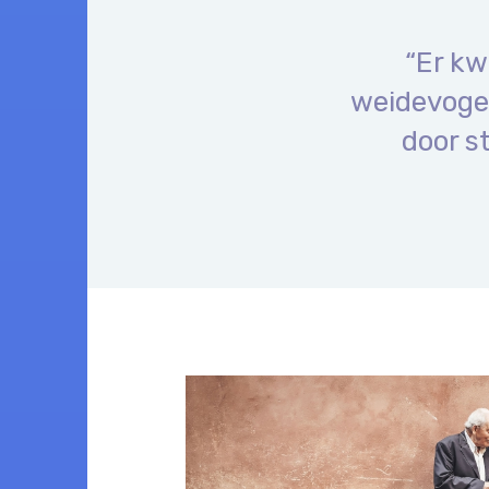
“Er kw
weidevogel
door s