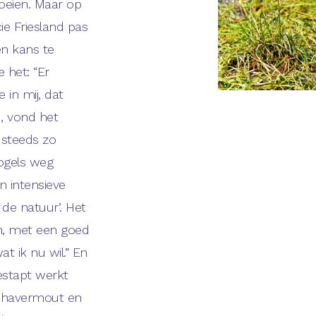
roeien. Maar op
ie Friesland pas
n kans te
 het: “Er
 in mij, dat
, vond het
r steeds zo
ogels weg
jn intensieve
r de natuur’. Het
n, met een goed
at ik nu wil.” En
estapt werkt
t havermout en