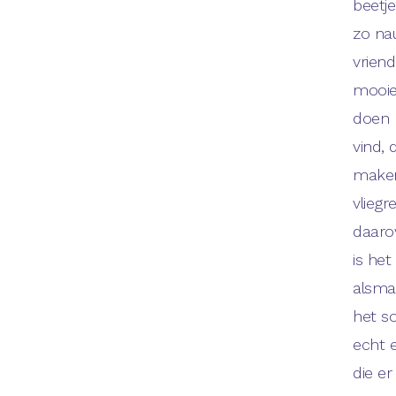
beetje
zo na
vriend
mooie
doen 
vind,
maken
vliegr
daaro
is het
alsma
het s
echt 
die er