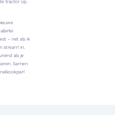
de tractor op,
 nieuwe
llerlei
st – net als ik
 stream’ in.
unend als je
iseren. Samen
 snelkookpan’