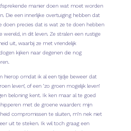
lfsprekende manier doen wat moet worden
. Die een innerlijke overtuiging hebben dat
e doen precies dat is wat ze te doen hebben
e wereld, in dit leven. Ze stralen een rustige
eid uit, waarbij ze met vriendelijk
ogen kijken naar degenen die nog
ren.
 hierop omdat ik al een tijdje beweer dat
roen leven’, of een ‘zo groen mogelijk leven’
igen beloning kent. Ik ken maar al te goed
chipperen met de groene waarden: mijn
dheid compromissen te sluiten, m’n nek niet
zeer uit te steken. Ik wil toch graag een