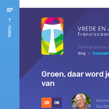
menu
Franciscaanse 
Blog
Duurzaa
Groen, daar word j
van
Geschre
28
06
Guy Dil