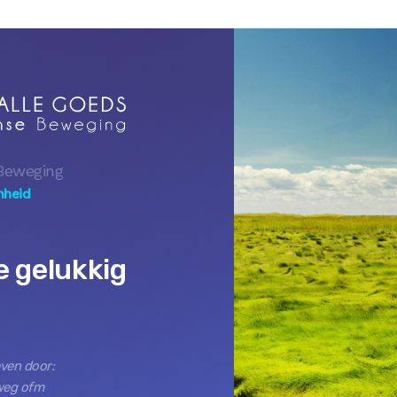
Beweging
mheid
e gelukkig
ven door:
weg ofm