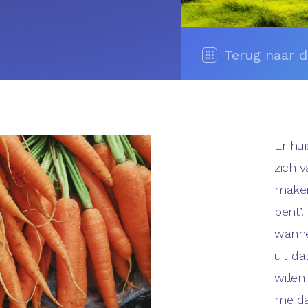
Terug naar 
Er hui
zich v
maken
bent’.
wanne
uit da
willen
me da