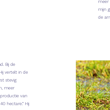
meer z
mijn 
de ar
d. Bij de
j vertelt in de
st stevig
n, meer
 productie van
0 hectare.” Hij