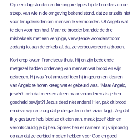
Op een dag stonden er drie ongure types bij de broeders op de
stoep, van wie in de omgeving bekend stond, dat ze er zelfs niet
voor terugdeinsden om mensen te vermoorden. Of Angelo wat
te eten voor hen had. Maar de broeder brandde de drie
misbaksels met een venijnige, verwijtende woordenstroom
zodanig tot aan de enkels af, dat ze verbouwereerd afdropen.
Kort erop kwam Franciscus thuis. Hij en zijn bedelende
metgezel hadden onderweg van mensen wat brood en wijn
gekregen. Hij was ‘not amused’ toen hij in geuren en kleuren
van Angelo te horen kreeg wat er gebeurd was. “Maar Angelo,
je wéét toch dat mensen alleen maar veranderen als je hen
goedheid bewijst?! Jezus deed niet anders! Hier, pak dit brood
en deze wijn en zorg dat je die gasten in het vizier krijgt. Zeg dat
ik je gestuurd heb, bied ze dit eten aan, maak jezelf klein en
verontschuldig je bij hen. Spreek hen er namens mij vrijmoedig
op aan dat ze eerbied moeten hebben voor God en goed