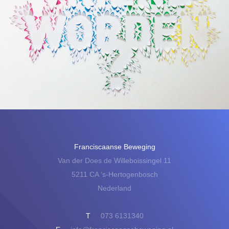
Franciscaanse Beweging
Van der Does de Willeboissingel 11
5211 CA ‘s-Hertogenbosch
Nederland
T
073 6131340