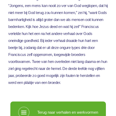
“Jongens, een mens kan nooit zo ver van God weglopen, dat hij
niet meer bij God terug zou kunnen komen,” zei hij, “want Gods
barmhartigheid is altijd groter dan we als mensen ooit kunnen
bedenken. Kijk hoe Jezus deed en wat hij zei!” Franciscus
vertelde hun het een na het andere verhaal over Gods
oneindige goedheid. Bij ieder verhaal draaide hun hart een
beetje bij, zodanig dat er uit deze ongure types drie door
Franciscus zelf opgenomen, toegewijde broeders
voortkwamen. Twee van hen overleden niet lang daarna en hun
ziel ging regelrecht naar de hemel. De derde leefde nog vijftien
jaar, probeerde zo goed mogelijk zijn fouten te herstellen en
werd een pláátje van een broeder.
Terug naar verhalen en werkvormen