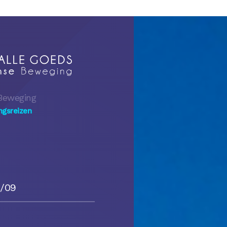
Beweging
ngsreizen
9/09