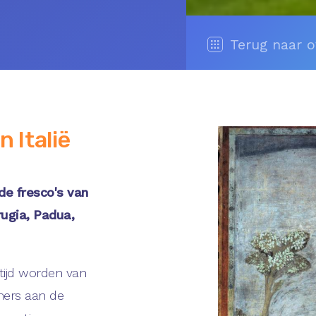
Terug naar o
 Italië
de fresco's van
rugia, Padua,
tijd worden van
mers aan de