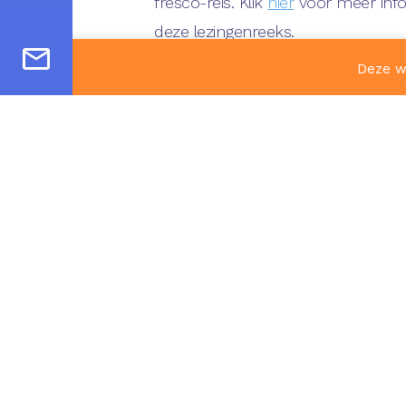
fresco-reis. Klik
hier
voor meer info
deze lezingenreeks.
Deze w
Informatie-avond fresco-reis:
16
uur in de sacristie van de Lourdesk
Vertrek:
13 september om 7.30 uu
Voltastraat 45 in Maastricht.
Prijs:
€ 995,00 inclusief overnacht
entrees.
Deelnemers:
minimaal 8 en maxi
deelnemers. Uiterlijk 1 juli ontvan
bericht als de reis door onvoldoe