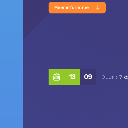
Meer informatie
13
09
Duur :
7 d