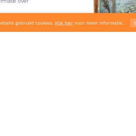
rmatie over
ebsite gebruikt cookies.
Klik hier
voor meer informatie.
S
 april om 19.30
erk.
r vanaf de
ingen en
maal 9
gen deelnemers
nde deelnemers