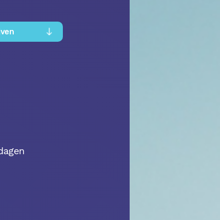
jven
dagen