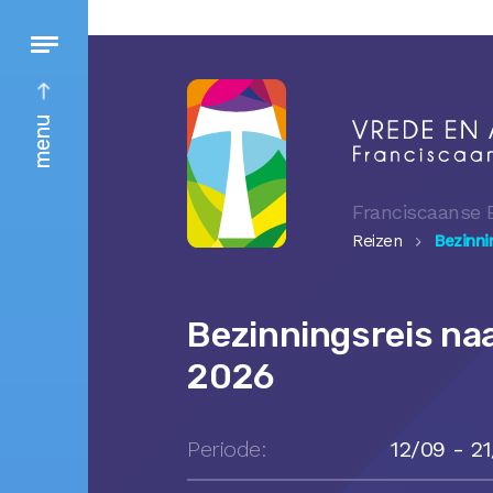
menu
Franciscaanse 
Reizen
Bezinni
Bezinningsreis naa
2026
Periode:
12/09 - 2