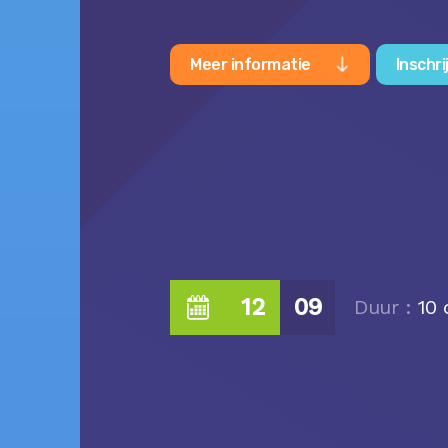
Meer informatie
Inschri
12
09
Duur :
10 