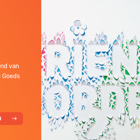
end van
e Goeds
d