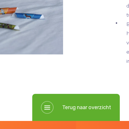
d
t
B
h
v
e
i
Terug naar overzicht