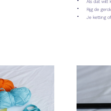
Als dat wilt 
Rijg de gero
Je ketting o