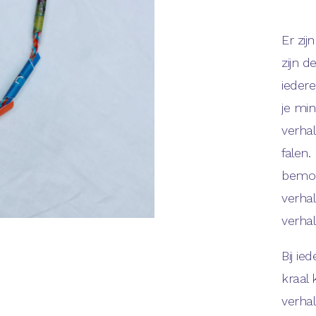
Er zij
zijn 
ieder
je min
verhal
falen.
bemoe
verha
verhal
Bij ie
kraal 
verha