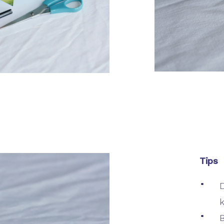
Tips
D
k
B