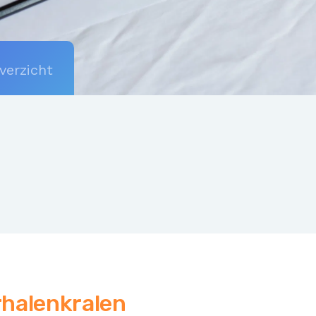
verzicht
rhalenkralen