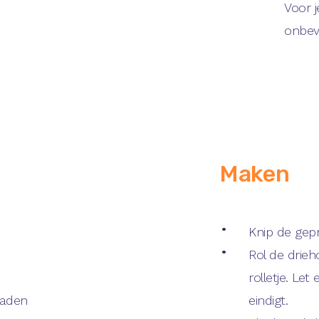
Voor j
onbev
Maken
Knip de gepr
Rol de drie
rolletje. Le
raden
eindigt.