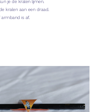
kun je de kralen lijmen.
lde kralen aan een draad.
f armband is af.