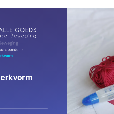
Beweging
deonsbende
erkvorm
werkvorm