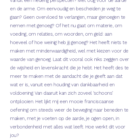
vanuit een nederig perspectief? Met oog voor de aarde
en de arme. Om eenvoudig en bescheiden je weg te
gaan? Geen overvloed te verlangen, maar genoegen te
nemen met genoeg? Of het nu gaat om materie, om
voeding, om relaties, om woorden, om geld: aan
hoeveel of hoe weinig heb jij genoeg? Het heeft niets te
maken met minderwaardigheid, wel met kiezen voor de
waarde van genoeg. Laat dit vooral ook niks zeggen over
de wijsheid en levenskracht die je hebt. Het heeft des te
meer te maken met de aandacht die je geeft aan dat
wat er is, vanuit een houding van dankbaarheid en
voldoening. Van daaruit kan zich zoveel ‘schoons’
ontplooien. Het lijkt mij een mooie franciscaanse
oefening om steeds weer de beweging naar beneden te
maken, met je voeten op de aarde, je ogen open, in
verbondenheid met alles wat leeft. Hoe werkt dit voor
jou?