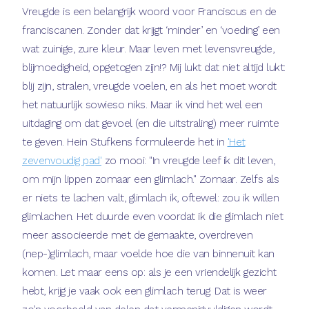
Vreugde is een belangrijk woord voor Franciscus en de
franciscanen. Zonder dat krijgt ‘minder’ en ‘voeding’ een
wat zuinige, zure kleur. Maar leven met levensvreugde,
blijmoedigheid, opgetogen zijn!? Mij lukt dat niet altijd lukt:
blij zijn, stralen, vreugde voelen, en als het moet wordt
het natuurlijk sowieso niks. Maar ik vind het wel een
uitdaging om dat gevoel (en die uitstraling) meer ruimte
te geven. Hein Stufkens formuleerde het in
'Het
zevenvoudig pad'
zo mooi: "In vreugde leef ik dit leven,
om mijn lippen zomaar een glimlach." Zomaar. Zelfs als
er niets te lachen valt, glimlach ik, oftewel: zou ik willen
glimlachen. Het duurde even voordat ik die glimlach niet
meer associeerde met de gemaakte, overdreven
(nep-)glimlach, maar voelde hoe die van binnenuit kan
komen. Let maar eens op: als je een vriendelijk gezicht
hebt, krijg je vaak ook een glimlach terug. Dat is weer