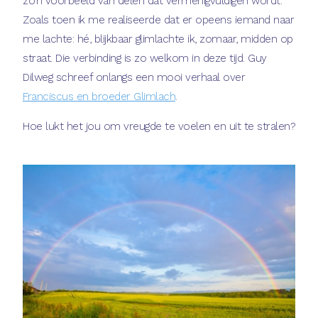
zo’n voorbeeld van delen dat vermenigvuldigen wordt.
Zoals toen ik me realiseerde dat er opeens iemand naar
me lachte: hé, blijkbaar glimlachte ik, zomaar, midden op
straat. Die verbinding is zo welkom in deze tijd. Guy
Dilweg schreef onlangs een mooi verhaal over
Franciscus en broeder Glimlach
.
Hoe lukt het jou om vreugde te voelen en uit te stralen?