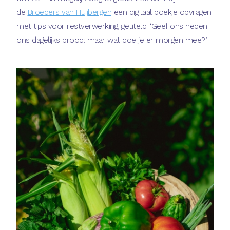
de
Broeders van Huijbergen
een digitaal boekje opvragen
met tips voor restverwerking, getiteld: ‘Geef ons heden
ons dagelijks brood: maar wat doe je er morgen mee?’.