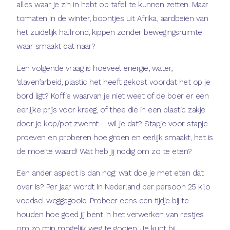
alles waar je zin in hebt op tafel te kunnen zetten. Maar
tomaten in de winter, boontjes uit Afrika, aardbeien van
het zuidelijk halfrond, kippen zonder bewegingsruimte:
waar smaakt dat naar?
Een volgende vraag is hoeveel energie, water,
‘slaven’arbeid, plastic het heeft gekost voordat het op je
bord ligt? Koffie waarvan je niet weet of de boer er een
eerlijke prijs voor kreeg, of thee die in een plastic zakje
door je kop/pot zwemt – wil je dat? Stapje voor stapje
proeven en proberen hoe groen en eerlijk smaakt, het is
de moeite waard! Wat heb jij nodig om zo te eten?
Een ander aspect is dan nog: wat doe je met eten dat
over is? Per jaar wordt in Nederland per persoon 25 kilo
voedsel weggegooid. Probeer eens een tijdje bij te
houden hoe goed jij bent in het verwerken van restjes
om zo min mogelijk weg te gooien. Je kunt bij