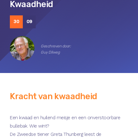
Kwaadheid
30
09
Geschreven door:
Guy Dilweg
Kracht van kwaadheid
Een kwaad en huilend meisje en een onverstoorbare
bullebak. Wie wint?
De Zweedse tiener Greta Thunberg leest de