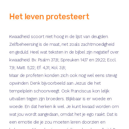
Het leven protesteert
Kwaadheid scoort niet hoog in de lijst van deugden.
Zelfbeheersing is de maat, net zoals zachtmoedigheid
en geduld. Heel wat teksten in de bijbel zijn negatief over
kwaadheid: Bv. Psalm 37,8; Spreuken 14,17 en 29,22; Eccl.
7,9; Matt. 5,22; Ef. 4,31; Kol. 3,8;
Maar de profeten konden zich ook nog wel eens stevig
opwinden. Denk bijvoorbeeld aan Jezus die het
tempelplein schoonveegt. Ook Franciscus kon lelijk
uitvallen tegen zijn broeders. Blijkbaar is er woede en
woede. En dat herken ik wel. Je kunt kwaad worden om
wat jou wordt aangedaan, omdat het je ego raakt. Dat is
een emotie die je zou moeten leren doorzien en