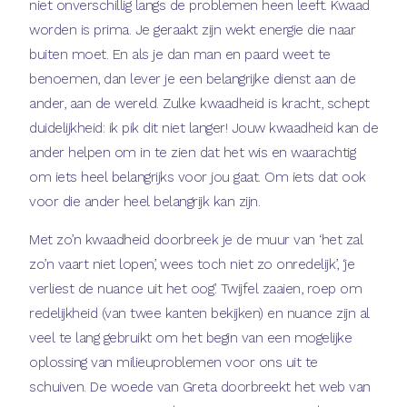
niet onverschillig langs de problemen heen leeft. Kwaad
worden is prima. Je geraakt zijn wekt energie die naar
buiten moet. En als je dan man en paard weet te
benoemen, dan lever je een belangrijke dienst aan de
ander, aan de wereld. Zulke kwaadheid is kracht, schept
duidelijkheid: ik pik dit niet langer! Jouw kwaadheid kan de
ander helpen om in te zien dat het wis en waarachtig
om iets heel belangrijks voor jou gaat. Om iets dat ook
voor die ander heel belangrijk kan zijn.
Met zo’n kwaadheid doorbreek je de muur van ‘het zal
zo’n vaart niet lopen’, wees toch niet zo onredelijk’, ‘je
verliest de nuance uit het oog’. Twijfel zaaien, roep om
redelijkheid (van twee kanten bekijken) en nuance zijn al
veel te lang gebruikt om het begin van een mogelijke
oplossing van milieuproblemen voor ons uit te
schuiven. De woede van Greta doorbreekt het web van