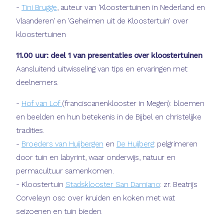
-
Tini Brugge
, auteur van 'Kloostertuinen in Nederland en
Vlaanderen' en 'Geheimen uit de Kloostertuin' over
kloostertuinen
11.00 uur: deel 1 van presentaties over kloostertuinen
Aansluitend uitwisseling van tips en ervaringen met
deelnemers.
-
Hof van Lof
(franciscanenklooster in Megen): bloemen
en beelden en hun betekenis in de Bijbel en christelijke
tradities.
-
Broeders van Huijbergen
en
De Huijberg
: pelgrimeren
door tuin en labyrint, waar onderwijs, natuur en
permacultuur samenkomen.
- Kloostertuin
Stadsklooster San Damiano
: zr. Beatrijs
Corveleyn osc over kruiden en koken met wat
seizoenen en tuin bieden.