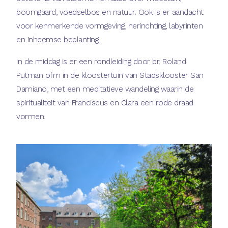
boomgaard, voedselbos en natuur. Ook is er aandacht
voor kenmerkende vormgeving, herinchting, labyrinten
en inheemse beplanting.
In de middag is er een rondleiding door br. Roland
Putman ofm in de kloostertuin van Stadsklooster San
Damiano, met een meditatieve wandeling waarin de
spiritualiteit van Franciscus en Clara een rode draad
vormen.