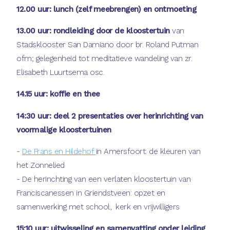
12.00 uur: lun
ch (zelf meebrengen) en ontmoeting
13.00 uur: rondleiding door de kloostertuin
van
Stadsklooster San Damiano door br. Roland Putman
ofm; gelegenheid tot meditatieve wandeling van zr.
Elisabeth Luurtsema osc.
14.15 uur: koffie en thee
14:30 uur: deel 2 presentaties over herinrichting van
voormalige kloostertuinen
-
De Frans en Hildehof
in Amersfoort: de kleuren van
het Zonnelied
- De herinchting van een verlaten kloostertuin van
Franciscanessen in Griendstveen: opzet en
samenwerking met school, kerk en vrijwilligers
15:10 uur: uitwisseling en samenvatting onder leiding