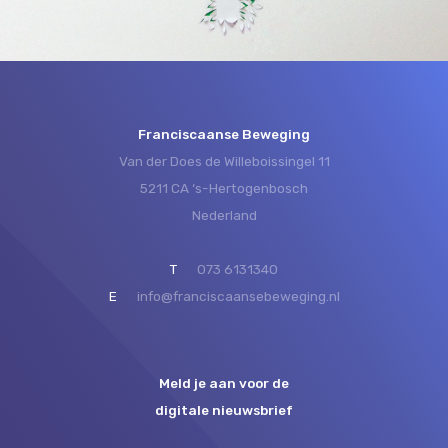
Franciscaanse Beweging
Van der Does de Willeboissingel 11
5211 CA ‘s-Hertogenbosch
Nederland
T
073 6131340
E
info@franciscaansebeweging.nl
Meld je aan voor de
digitale nieuwsbrief