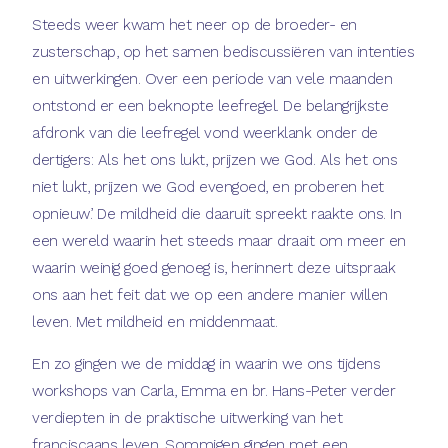
Steeds weer kwam het neer op de broeder- en
zusterschap, op het samen bediscussiëren van intenties
en uitwerkingen. Over een periode van vele maanden
ontstond er een beknopte leefregel. De belangrijkste
afdronk van die leefregel vond weerklank onder de
dertigers: Als het ons lukt, prijzen we God. Als het ons
niet lukt, prijzen we God evengoed, en proberen het
opnieuw’. De mildheid die daaruit spreekt raakte ons. In
een wereld waarin het steeds maar draait om meer en
waarin weinig goed genoeg is, herinnert deze uitspraak
ons aan het feit dat we op een andere manier willen
leven. Met mildheid en middenmaat.
En zo gingen we de middag in waarin we ons tijdens
workshops van Carla, Emma en br. Hans-Peter verder
verdiepten in de praktische uitwerking van het
franciscaans leven. Sommigen gingen met een