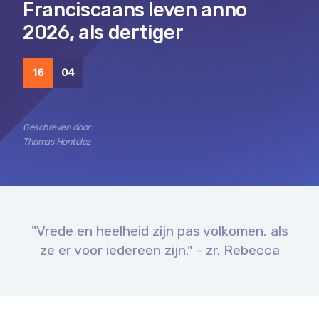
Franciscaans leven anno
2026, als dertiger
16
04
Geschreven door:
Thomas Hontelez
"Vrede en heelheid zijn pas volkomen, als
ze er voor iedereen zijn." - zr. Rebecca