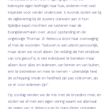
beknopte eigen leefregel naar huis, anderen met veel
inspiratie voor verder onderzoek. ’s Avonds sloten we bij
de vigilieviering bij de zusters clarissen aan. In hun
tijdelijke kapel mochten we luisteren naar de
Evangelieverhalen over Jezus’ opstanding en de
ongelovige Thomas. Zr. Rebecca sloot haar overweging
af mat de woorden: “Geloven is wel uiterst persoonlijk,
maar doen we nooit alleen. De redding die het einddoel
van ons geloof is, is niet individueel te bereiken maar
alleen door alles en iedereen, van binnen en van buiten,
erin te betrekken en mee te nemen – uiteindelijk heel
de schepping. Vrede en heelheid zijn pas volkomen, als
ze er voor iedereen zijn.”
Op zondag vierden we de mis met de broeders mee, en
sloten we af met een eigen viering waarin we allemaal
de zegen van zr. Rebecca en br. Hans-Peter ontvingen.