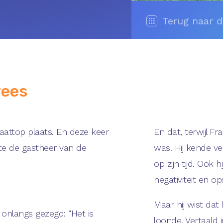
Terug naar 
rees
aattop plaats. En deze keer
En dat, terwijl F
pte de gastheer van de
was. Hij kende v
op zijn tijd. Ook
negativiteit en o
Maar hij wist dat h
onlangs gezegd: “Het is
loonde. Vertaald