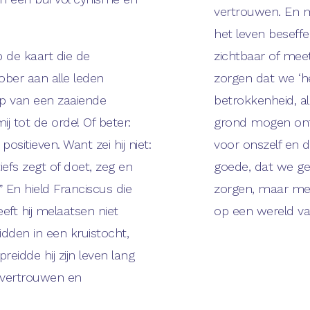
vertrouwen. En 
het leven beseff
p de kaart die de
zichtbaar of mee
ber aan alle leden
zorgen dat we ‘he
op van een zaaiende
betrokkenheid, al
ij tot de orde! Of beter:
grond mogen ont
positieven. Want zei hij niet:
voor onszelf en 
iefs zegt of doet, zeg en
goede, dat we ge
s!” En hield Franciscus die
zorgen, maar met
eeft hij melaatsen niet
op een wereld van
idden in een kruistocht,
idde hij zijn leven lang
 vertrouwen en