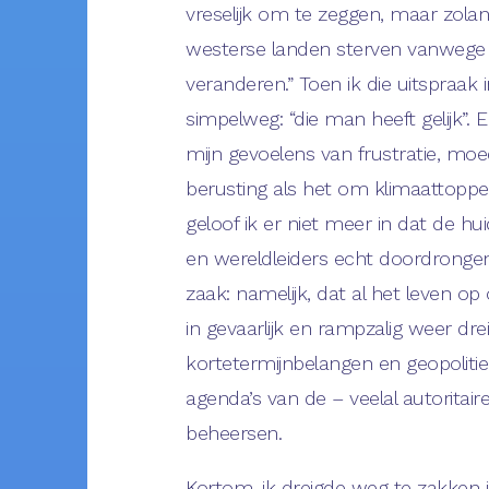
vreselijk om te zeggen, maar zola
westerse landen sterven vanwege de
veranderen.” Toen ik die uitspraak i
simpelweg: “die man heeft gelijk”. E
mijn gevoelens van frustratie, mo
berusting als het om klimaattopp
geloof ik er niet meer in dat de hu
en wereldleiders echt doordrongen
zaak: namelijk, dat al het leven 
in gevaarlijk en rampzalig weer dre
kortetermijnbelangen en geopolitie
agenda’s van de – veelal autoritaire
beheersen.
Kortom, ik dreigde weg te zakken 