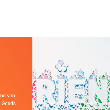
end van
e Goeds