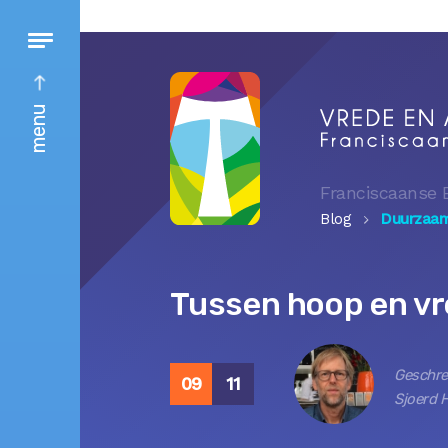
menu
Franciscaanse 
Blog
Duurzaa
Tussen hoop en v
Geschre
09
11
Sjoerd 