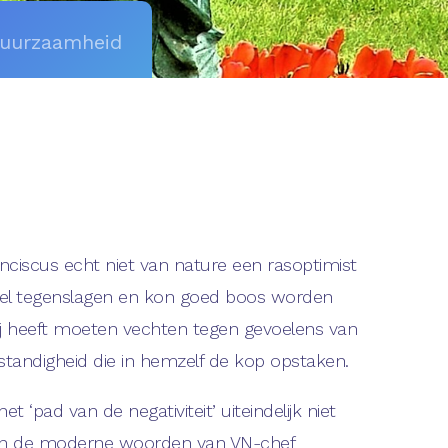
duurzaamheid
ranciscus echt niet van nature een rasoptimist
eel tegenslagen en kon goed boos worden
 hij heeft moeten vechten tegen gevoelens van
pstandigheid die in hemzelf de kop opstaken.
et ‘pad van de negativiteit’ uiteindelijk niet
 in de moderne woorden van VN-chef