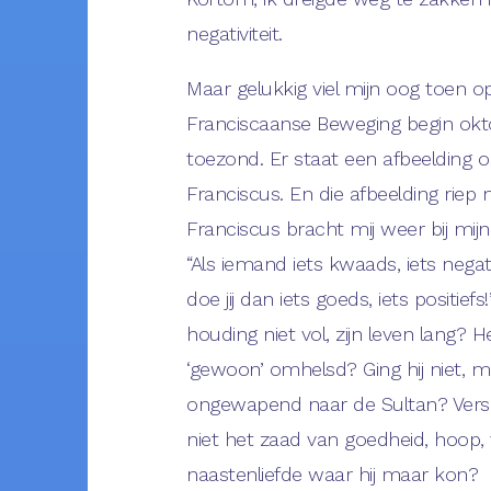
negativiteit.
Maar gelukkig viel mijn oog toen o
Franciscaanse Beweging begin okto
toezond. Er staat een afbeelding 
Franciscus. En die afbeelding riep m
Franciscus bracht mij weer bij mijn 
“Als iemand iets kwaads, iets negat
doe jij dan iets goeds, iets positief
houding niet vol, zijn leven lang? H
‘gewoon’ omhelsd? Ging hij niet, m
ongewapend naar de Sultan? Verspre
niet het zaad van goedheid, hoop,
naastenliefde waar hij maar kon?