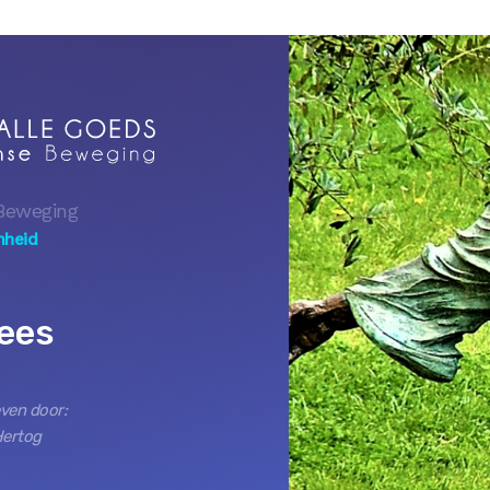
Beweging
mheid
rees
ven door:
Hertog