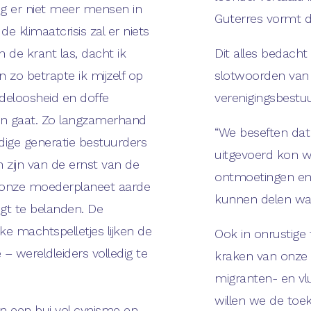
ng er niet meer mensen in
Guterres vormt d
 klimaatcrisis zal er niets
n de krant las, dacht ik
Dit alles bedacht
n zo betrapte ik mijzelf op
slotwoorden van 
edeloosheid en doffe
verenigingsbestu
en gaat. Zo langzamerhand
“We beseften dat
idige generatie bestuurders
uitgevoerd kon w
 zijn van de ernst van de
ontmoetingen en
op onze moederplaneet aarde
kunnen delen wat 
igt te belanden. De
ke machtspelletjes lijken de
Ook in onrustige t
 – wereldleiders volledig te
kraken van onze
migranten- en vl
willen we de toe
in een bui vol cynisme en