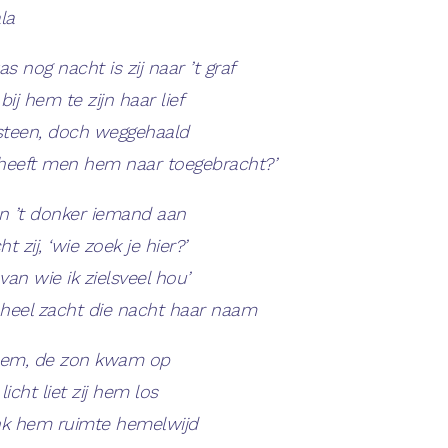
la
s nog nacht is zij naar ’t graf
j hem te zijn haar lief
 steen, doch weggehaald
heeft men hem naar toegebracht?’
 in ’t donker iemand aan
 zij, ‘wie zoek je hier?’
 van wie ik zielsveel hou’
heel zacht die nacht haar naam
 hem, de zon kwam op
icht liet zij hem los
nk hem ruimte hemelwijd