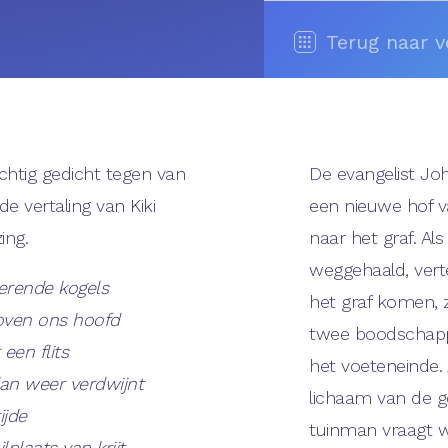
Terug naar v
htig gedicht tegen van
De evangelist Joh
de vertaling van Kiki
een nieuwe hof v
ing.
naar het graf. Al
weggehaald, vertel
erende kogels
het graf komen, z
boven ons hoofd
twee boodschapp
een flits
het voeteneinde. 
dan weer verdwijnt
lichaam van de ge
ijde
tuinman vraagt w
lplaats van krijt