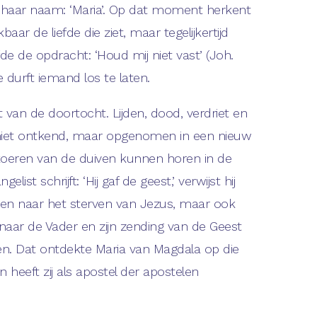
haar naam: ‘Maria’. Op dat moment herkent
jkbaar de liefde die ziet, maar tegelijkertijd
iefde de opdracht: ‘Houd mij niet vast’ (Joh.
de durft iemand los te laten.
t van de doortocht. Lijden, dood, verdriet en
niet ontkend, maar opgenomen in een nieuw
 koeren van de duiven kunnen horen in de
elist schrijft: ‘Hij gaf de geest,’ verwijst hij
een naar het sterven van Jezus, maar ook
naar de Vader en zijn zending van de Geest
ngen. Dat ontdekte Maria van Magdala op die
 heeft zij als apostel der apostelen