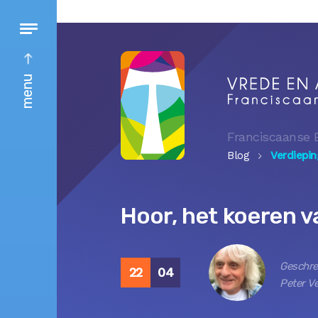
menu
Franciscaanse 
Blog
Verdiepin
Hoor, het koeren v
Geschre
22
04
Peter V