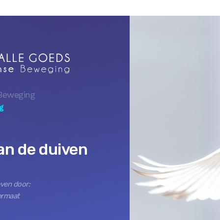
Beweging
g
an de duiven
ven door:
ermaat