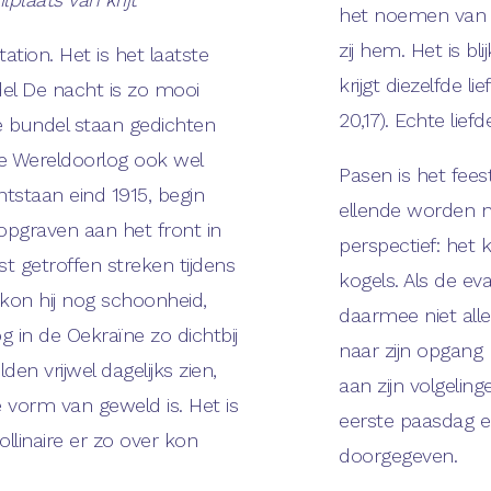
het noemen van 
zij hem. Het is bli
ation. Het is het laatste
krijgt diezelfde l
el De nacht is zo mooi
20,17). Echte lief
ze bundel staan gedichten
te Wereldoorlog ook wel
Pasen is het fees
tstaan eind 1915, begin
ellende worden 
oopgraven aan het front in
perspectief: het
 getroffen streken tijdens
kogels. Als de evang
 kon hij nog schoonheid,
daarmee niet all
g in de Oekraïne zo dichtbij
naar zijn opgang 
den vrijwel dagelijks zien,
aan zijn volgeli
 vorm van geweld is. Het is
eerste paasdag en
llinaire er zo over kon
doorgegeven.