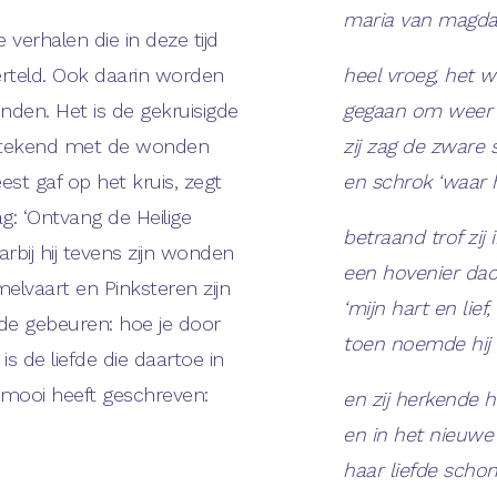
maria van magda
 verhalen die in deze tijd
rteld. Ook daarin worden
heel vroeg, het wa
onden. Het is de gekruisigde
gegaan om weer bi
t getekend met de wonden
zij zag de zware
est gaf op het kruis, zegt
en schrok ‘waar 
: ‘Ontvang de Heilige
betraand trof zij
arbij hij tevens zijn wonden
een hovenier dacht
melvaart en Pinksteren zijn
‘mijn hart en lief,
de gebeuren: hoe je door
toen noemde hij 
is de liefde die daartoe in
 mooi heeft geschreven:
en zij herkende
en in het nieuwe l
haar liefde scho