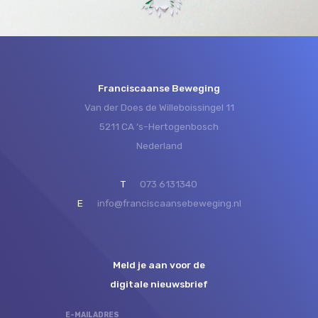
Franciscaanse Beweging
Van der Does de Willeboissingel 11
5211 CA ‘s-Hertogenbosch
Nederland
T
073 6131340
E
info@franciscaansebeweging.nl
Meld je aan voor de
digitale nieuwsbrief
E-MAILADRES