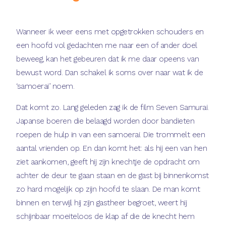
Wanneer ik weer eens met opgetrokken schouders en
een hoofd vol gedachten me naar een of ander doel
beweeg, kan het gebeuren dat ik me daar opeens van
bewust word. Dan schakel ik soms over naar wat ik de
‘samoerai’ noem.
Dat komt zo. Lang geleden zag ik de film Seven Samurai.
Japanse boeren die belaagd worden door bandieten
roepen de hulp in van een samoerai. Die trommelt een
aantal vrienden op. En dan komt het: als hij een van hen
ziet aankomen, geeft hij zijn knechtje de opdracht om
achter de deur te gaan staan en de gast bij binnenkomst
zo hard mogelijk op zijn hoofd te slaan. De man komt
binnen en terwijl hij zijn gastheer begroet, weert hij
schijnbaar moeiteloos de klap af die de knecht hem