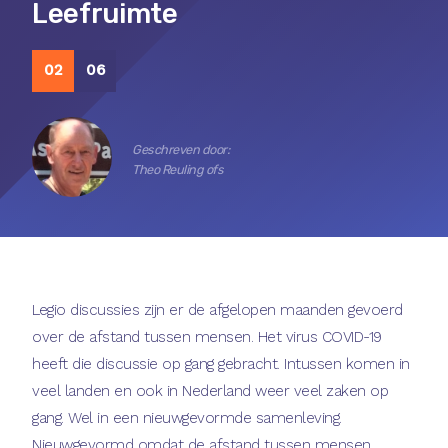
Leefruimte
02
06
Geschreven door:
Theo Reuling ofs
Legio discussies zijn er de afgelopen maanden gevoerd
over de afstand tussen mensen. Het virus COVID-19
heeft die discussie op gang gebracht. Intussen komen in
veel landen en ook in Nederland weer veel zaken op
gang. Wel in een nieuwgevormde samenleving.
Nieuwgevormd omdat de afstand tussen mensen