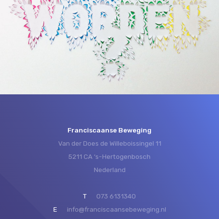
Franciscaanse Beweging
Van der Does de Willeboissingel 11
5211 CA ‘s-Hertogenbosch
Nederland
T
073 6131340
E
info@franciscaansebeweging.nl