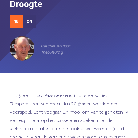
Droogte
15
04
Geschreven door:
Theo Reuling
Er ligt een mooi Paasweekend in ons verschiet.
Temperaturen van meer dan 20 graden worden ons
voorspeld. Echt voorjaar. En mooi om van te genieten. Ik
verheug me al op het paaseieren zoeken met de
kleinkinderen. Intussen is het ook al wel weer enige tijd
droog. En voor de komende weken wordt ons evenmin