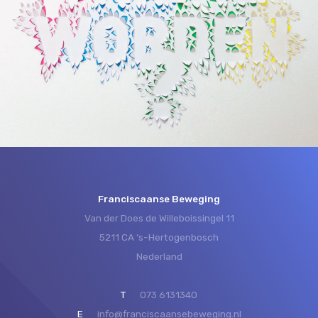
Franciscaanse Beweging
Van der Does de Willeboissingel 11
5211 CA ‘s-Hertogenbosch
Nederland
T
073 6131340
E
info@franciscaansebeweging.nl