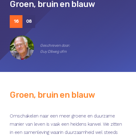
Groen, bruin en blauw
16
08
Geschreven door:
Guy Dilweg ofm
Groen, bruin en blauw
Omschakelen naar een meer groene en duurzame
manier van leven is vaak een heidens karwei. We zitten
in een samenleving waarin duurzaamheid wel steeds